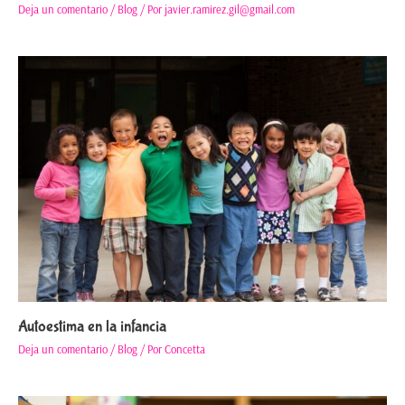
Deja un comentario
/
Blog
/ Por
javier.ramirez.gil@gmail.com
Autoestima en la infancia
Deja un comentario
/
Blog
/ Por
Concetta