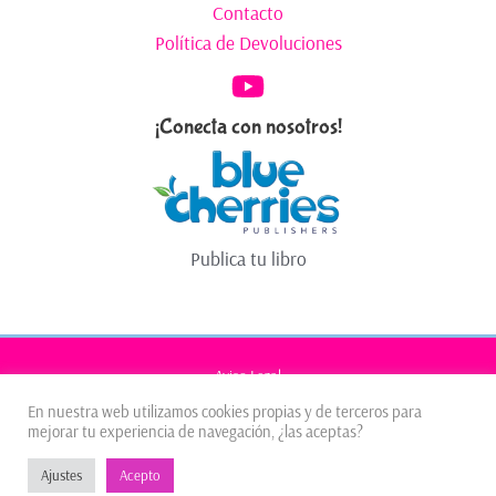
Contacto
Política de Devoluciones
¡Conecta con nosotros!
Publica tu libro
Aviso Legal
Política de Privacidad
En nuestra web utilizamos cookies propias y de terceros para
mejorar tu experiencia de navegación, ¿las aceptas?
Política de Cookies
Ajustes
Acepto
Copyright © 2026 |
Impulsado por
Javier-Mkt.com