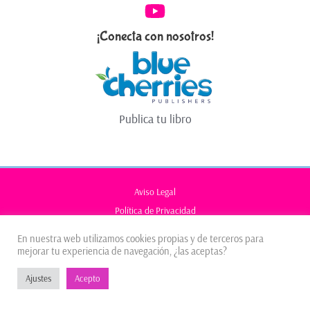
¡Conecta con nosotros!
Publica tu libro
Aviso Legal
Política de Privacidad
Política de Cookies
En nuestra web utilizamos cookies propias y de terceros para
mejorar tu experiencia de navegación, ¿las aceptas?
Copyright © 2026 |
Impulsado por
Javier-Mkt.com
Ajustes
Acepto